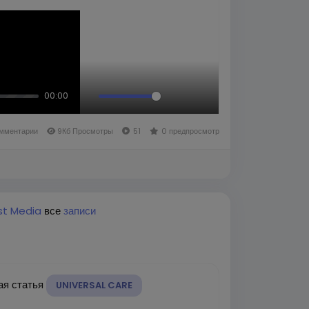
00:00
Mute
Fullscreen
Изображение
профиля
мментарии
9Кб Просмотры
51
0 предпросмотр
st Media
все
записи
ая статья
UNIVERSAL CARE