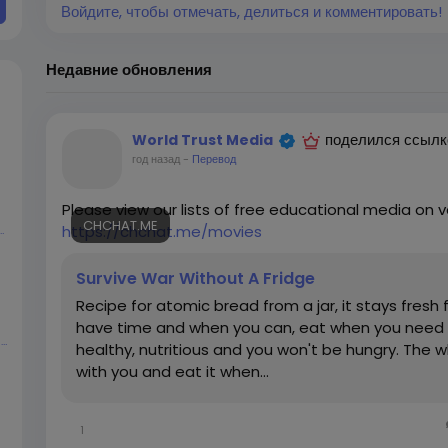
Войдите, чтобы отмечать, делиться и комментировать!
Недавние обновления
поделился ссылк
World Trust Media
год назад
-
Перевод
Please view our lists of free educational media on v
CHCHAT.ME
https://chchat.me/movies
d Schweppes
Survive War Without A Fridge
Recipe for atomic bread from a jar, it stays fresh
have time and when you can, eat when you need it
Ameer Ali Mahar
healthy, nutritious and you won't be hungry. The who
with you and eat it when...
1