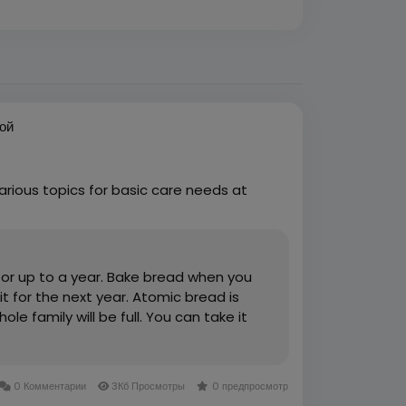
ой
arious topics for basic care needs at
 for up to a year. Bake bread when you
 for the next year. Atomic bread is
le family will be full. You can take it
0 Комментарии
3Кб Просмотры
0 предпросмотр