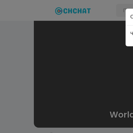
Ч
World