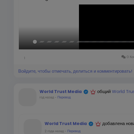
Воспроизвести
0 Ко
1
Войдите, чтобы отмечать, делиться и комментировать!
общий
World Tru
World Trust Media
год назад
-
Перевод
добавлена нов
World Trust Media
2 года назад
-
Перевод