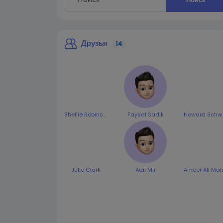
Друзья
14
Shellie Robinson
Faysal Sadik
Howar
Julie Clark
Adil Mir