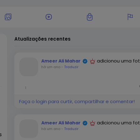
Atualizações recentes
adicionou uma fo
Ameer Ali Mahar
e
há um ano
-
Traduzir
t
1
s
Faça o login para curtir, compartilhar e comentar!
f
adicionou uma fo
Ameer Ali Mahar
há um ano
-
Traduzir
s