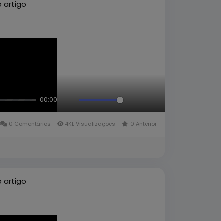
 artigo
00:00
Mute
Fullscreen
Picture-
in-
0 Comentários
4KB Visualizações
0 Anterior
Picture
 artigo