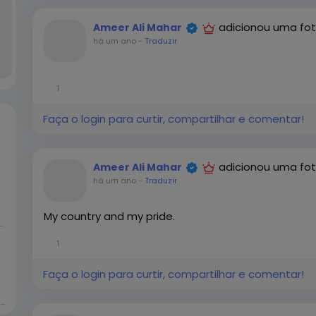
adicionou uma fo
Ameer Ali Mahar
há um ano
-
Traduzir
1
Faça o login para curtir, compartilhar e comentar!
adicionou uma fo
Ameer Ali Mahar
há um ano
-
Traduzir
My country and my pride.
d Schweppes
1
Faça o login para curtir, compartilhar e comentar!
Titus Augustine