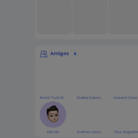
Amigos
6
World Trust Media
Shellie Robinson
Howar
Adil Mir
Sudhan Lamsal