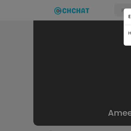
E
H
Amee