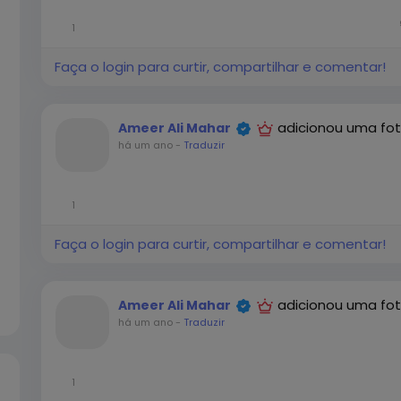
1
Faça o login para curtir, compartilhar e comentar!
n
adicionou uma fo
Ameer Ali Mahar
e
há um ano
-
Traduzir
d
1
Faça o login para curtir, compartilhar e comentar!
y
adicionou uma fo
Ameer Ali Mahar
há um ano
-
Traduzir
1