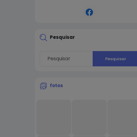
humanitarian service, I am dedicated to
making a positive impact in education an
beyond.
Pesquisar
Pesquisar
fotos