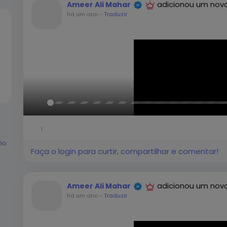
adicionou um novo
Ameer Ali Mahar
há um ano
-
Traduzir
Reproduzir
1
rio
Faça o login para curtir, compartilhar e comentar!
adicionou um novo
Ameer Ali Mahar
há um ano
-
Traduzir