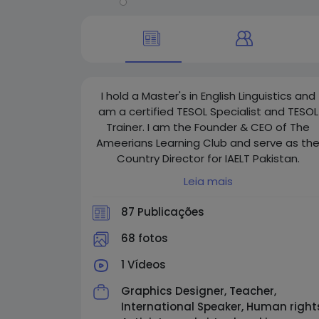
I hold a Master's in English Linguistics and
am a certified TESOL Specialist and TESOL
Trainer. I am the Founder & CEO of The
Ameerians Learning Club and serve as th
Country Director for IAELT Pakistan.
Additionally, I am a Teacher and Presiden
Leia mais
of Fijate Blen! International Language
Academy in Mexico. Previously. I worked a
87 Publicações
a Deputy Training Specialist at ISTAR
Pakistan and served as an International
68 fotos
Content Officer in the Corporate Team o
1 Vídeos
ICLT Mexico from 2021 to 2022. I am a
Lifetime Member of INSTABRIGHT GADGET
Graphics Designer, Teacher,
PUBLICATION in the Philippines and an
International Speaker, Human right
Honorary Member of MEXTESOL in Mexico.