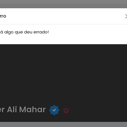
rro
á algo que deu errado!
r Ali Mahar